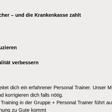
v
e
icher – und die Krankenkasse zahlt
n
t
i
o
n
uzieren
s
k
lität verbessern
u
r
s
tet dich ein erfahrener Personal Trainer. Unser Mo
1
 korrigieren dich falls nötig.
4
Training in der Gruppe + Personal Trainer führt a
.
ichung zu Gute kommt