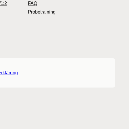
/1:2
FAQ
Probetraining
rklärung