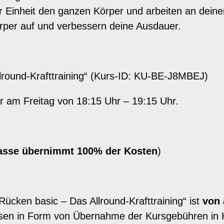
0
der Einheit den ganzen Körper und arbeiten an dein
8
rper auf und verbessern deine Ausdauer.
.
-
0
lround-Krafttraining“ (Kurs-ID: KU-BE-J8MBEJ)
9
.
r am Freitag von 18:15 Uhr – 19:15 Uhr.
1
0
.
asse übernimmt 100% der Kosten
)
2
0
2
6
ücken basic – Das Allround-Krafttraining“ ist
von 
M
ssen in Form von Übernahme der Kursgebühren in