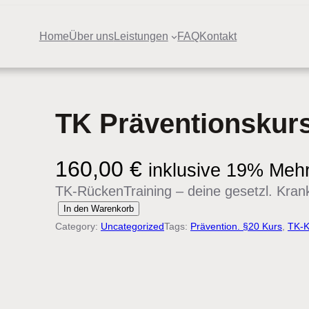
Home
Über uns
Leistungen
FAQ
Kontakt
TK Präventionskurs
160,00
€
inklusive 19% Meh
TK-RückenTraining – deine gesetzl. Kran
T
In den Warenkorb
Category:
Uncategorized
Tags:
Prävention. §20 Kurs
, 
TK-K
K
P
r
ä